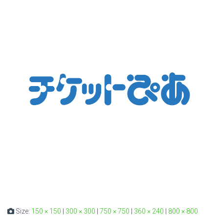
Size:
150 × 150
|
300 × 300
|
750 × 750
|
360 × 240
|
800 × 800