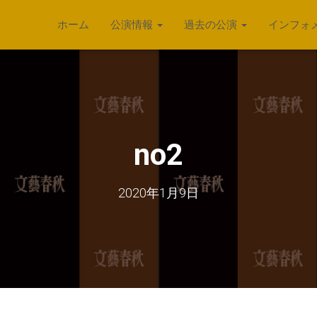
ホーム
公演情報
過去の公演
インフォ
no2
2020年1月9日