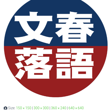
Size:
150 × 150
|
300 × 300
|
360 × 240
|
640 × 640