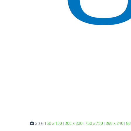
Size:
150 × 150
|
300 × 300
|
750 × 750
|
360 × 240
|
80