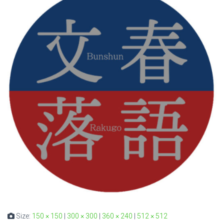
Size:
150 × 150
|
300 × 300
|
360 × 240
|
512 × 512