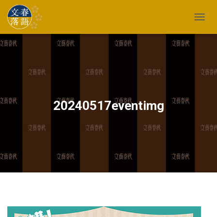
TOGG
20240517eventimg