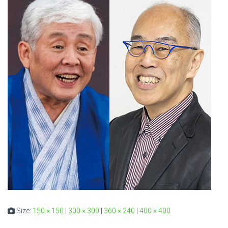
Size:
150 × 150
|
300 × 300
|
360 × 240
|
400 × 400