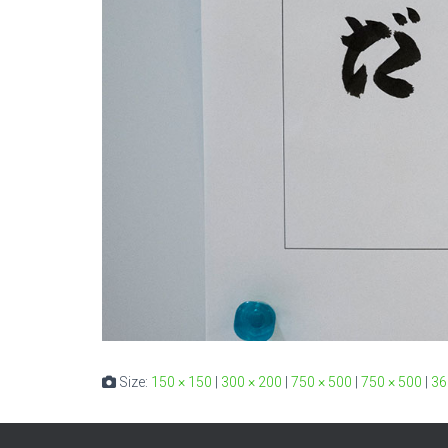
Size:
150 × 150
|
300 × 200
|
750 × 500
|
750 × 500
|
36