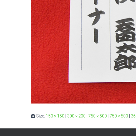
Size:
150 × 150
|
300 × 200
|
750 × 500
|
750 × 500
|
36