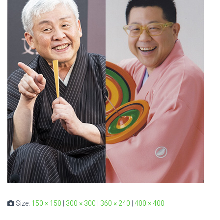
Size:
150 × 150
|
300 × 300
|
360 × 240
|
400 × 400