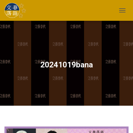
TOGG
20241019bana